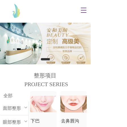
T
o
g
g
l
e
n
a
v
i
g
a
整形项目
t
PROJECT SERIES
i
o
n
全部
面部整形
下巴
去鼻唇沟
眼部整形