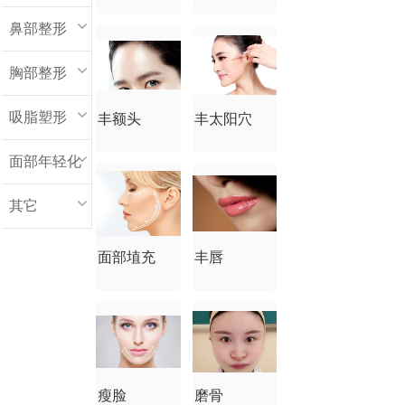
鼻部整形
胸部整形
吸脂塑形
丰额头
丰太阳穴
面部年轻化
其它
面部埴充
丰唇
瘦脸
磨骨