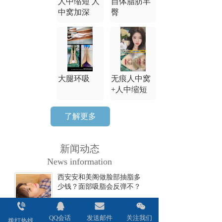
人中缩短 人
自体脂肪丰
中窝加深
臀
大腿环吸
无痕人中窝
+人中缩短
了解更多
新闻动态
News information
西安安和美阁做脸部抽脂多
少钱？面部吸脂会反弹不？
2024-06-17
QQ会话
发送邮件
关注我们
西安安和美阁做双眼皮全切
拨打热线