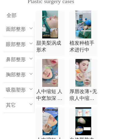
Plastic surgery cases
全部
面部整形
甜美梨涡成
植发种植手
眼部整形
形术
术进行中
鼻部整形
胸部整形
吸脂塑形
人中缩短 人
厚唇改薄+无
中窝加深 M
痕人中缩短
其它
唇综合
+无痕人中窝
加深