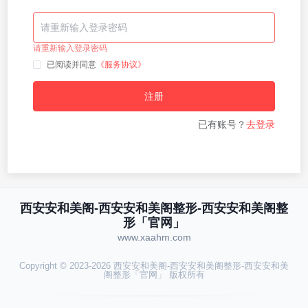
请重新输入登录密码
已阅读并同意
《服务协议》
注册
已有账号？
去登录
西安安和美阁-西安安和美阁整形-西安安和美阁整
形「官网」
www.xaahm.com
Copyright © 2023-2026 西安安和美阁-西安安和美阁整形-西安安和美
阁整形「官网」 版权所有