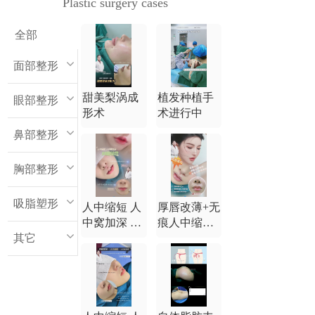
Plastic surgery cases
全部
面部整形
甜美梨涡成
植发种植手
眼部整形
形术
术进行中
鼻部整形
胸部整形
吸脂塑形
人中缩短 人
厚唇改薄+无
中窝加深 M
痕人中缩短
其它
唇综合
+无痕人中窝
加深