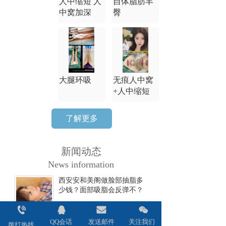
人中缩短 人
自体脂肪丰
中窝加深
臀
大腿环吸
无痕人中窝
+人中缩短
了解更多
新闻动态
News information
西安安和美阁做脸部抽脂多
少钱？面部吸脂会反弹不？
2024-06-17
QQ会话
发送邮件
关注我们
西安安和美阁做双眼皮全切
拨打热线