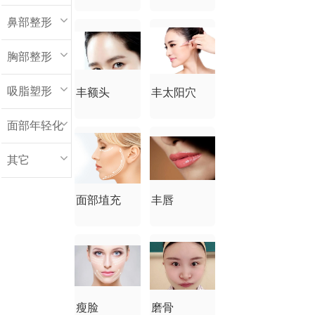
鼻部整形
胸部整形
吸脂塑形
丰额头
丰太阳穴
面部年轻化
其它
面部埴充
丰唇
瘦脸
磨骨