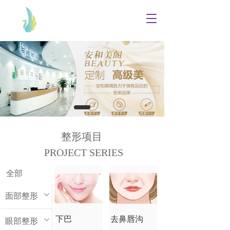
T
o
g
g
l
e
n
a
v
i
g
a
整形项目
t
PROJECT SERIES
i
o
n
全部
面部整形
下巴
去鼻唇沟
眼部整形