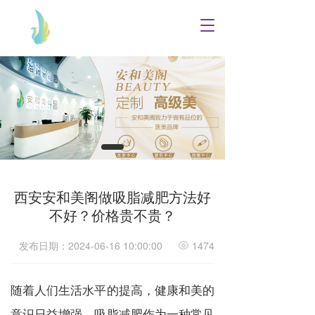
T
o
g
g
l
e
n
a
v
i
g
a
西安安和美阁做吸脂减肥方法好
t
i
不好？价格贵不贵？
o
n
发布日期：2024-06-16 10:00:00
1474
随着人们生活水平的提高，健康和美的
意识日益增强，吸脂减肥作为一种常见