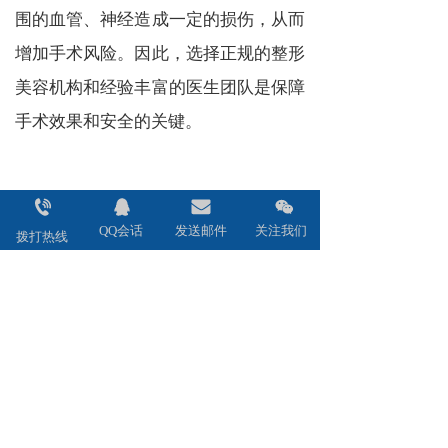
围的血管、神经造成一定的损伤，从而
增加手术风险。因此，选择正规的整形
美容机构和经验丰富的医生团队是保障
手术效果和安全的关键。
总的来说，西安安和美阁的吸脂减肥方
QQ会话
发送邮件
关注我们
拨打热线
法在专业性和安全性方面具有较高的专
业性和可靠性。只要选择正规的医疗机
构和经验丰富的医生团队，并遵循医生
的建议，就可以获得满意的效果。同
时，我们也应该理性对待整形美容，充
分了解手术风险和利弊后，根据自己的
实际情况和需求做出明智的决策。希望