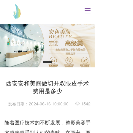
T
o
g
g
l
e
n
a
v
i
g
a
西安安和美阁做切开双眼皮手术
t
i
费用是多少
o
n
发布日期：2024-06-16 10:00:00
1542
随着医疗技术的不断发展，整形美容手
术越来越受到人们的青睐。在西安，西