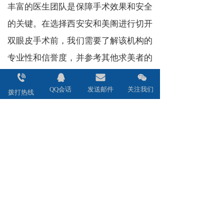
丰富的医生团队是保障手术效果和安全
的关键。在选择西安安和美阁进行切开
双眼皮手术前，我们需要了解该机构的
专业性和信誉度，并参考其他求美者的
评价和反馈，选择适合自己的医生团队
和服务方案。
QQ会话
发送邮件
关注我们
拨打热线
综上所述，西安安和美阁的切开双眼皮
手术费用受到多个因素的影响。我们应
理性对待整形美容，做出明智的决策，
同时也要关注手术后的护理和保养，以
促进身体的恢复和健康。