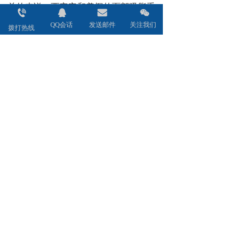
总的来说，西安安和美阁的面部吸脂手
术在价格、效果等方面具有较高的专业
QQ会话
发送邮件
关注我们
拨打热线
性和可靠性。只要选择正规的医疗机构
和经验丰富的医生团队，遵循医生的建
议，就能获得满意的效果并长期拥有自
然、漂亮的面部轮廓。让我们以更科
学、更健康的方式实现我们的美丽梦
想。
脸部抽脂多少钱
下一篇 :
西安安和美阁做双眼皮全切要多少钱？全切双眼皮优点有哪些？
分享到：