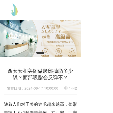
T
o
g
g
l
e
n
a
v
i
g
a
西安安和美阁做脸部抽脂多少
t
i
钱？面部吸脂会反弹不？
o
n
发布日期：2024-06-17 10:00:00
1442
随着人们对于美的追求越来越高，整形
美容手术也越来越普遍。在西安，西安