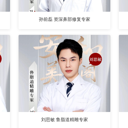
孙前磊 资深鼻部修复专家
刘思敏 鲁脂道精雕专家