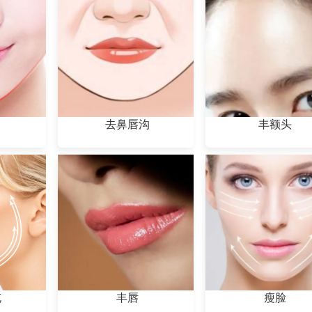
去鼻唇沟
丰额头
充
丰唇
瘦脸