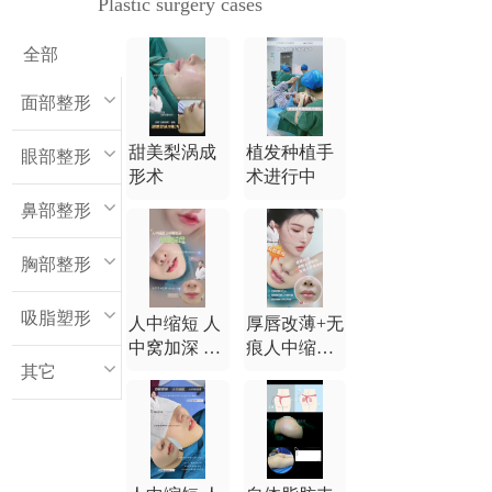
Plastic surgery cases
全部
面部整形
甜美梨涡成
植发种植手
眼部整形
形术
术进行中
鼻部整形
胸部整形
吸脂塑形
人中缩短 人
厚唇改薄+无
中窝加深 M
痕人中缩短
其它
唇综合
+无痕人中窝
加深