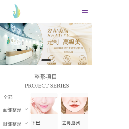
T
o
g
g
l
e
n
a
v
i
g
a
整形项目
t
PROJECT SERIES
i
o
n
全部
面部整形
下巴
去鼻唇沟
眼部整形