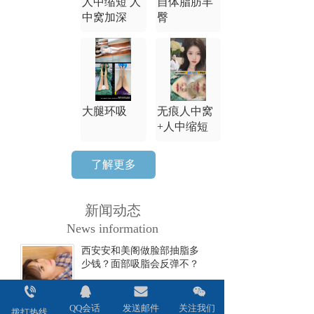
人中缩短 人
自体脂肪丰
中窝加深
臀
大腿环吸
无痕人中窝
+人中缩短
了解更多
新闻动态
News information
西安安和美阁做脸部抽脂多
少钱？面部吸脂会反弹不？
2024-06-17
QQ会话
发送邮件
关注我们
西安安和美阁做双眼皮全切
拨打热线