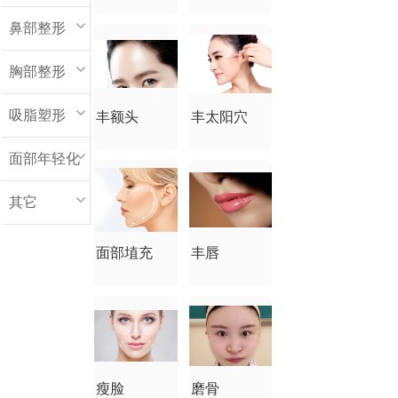
鼻部整形
胸部整形
吸脂塑形
丰额头
丰太阳穴
面部年轻化
其它
面部埴充
丰唇
瘦脸
磨骨