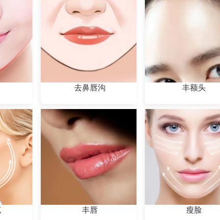
去鼻唇沟
丰额头
充
丰唇
瘦脸