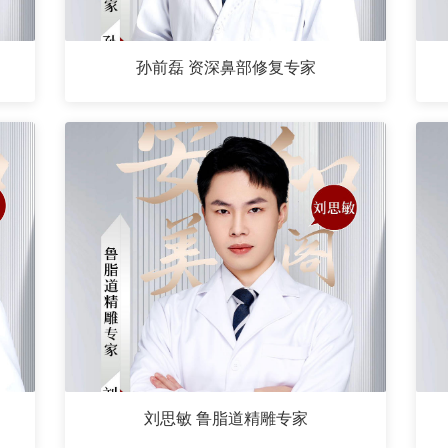
孙前磊 资深鼻部修复专家
刘思敏 鲁脂道精雕专家